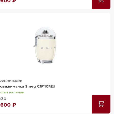
 600 ₽
овыжималки
овыжималка Smeg CJF11CREU
сть в наличии
230
 600 ₽