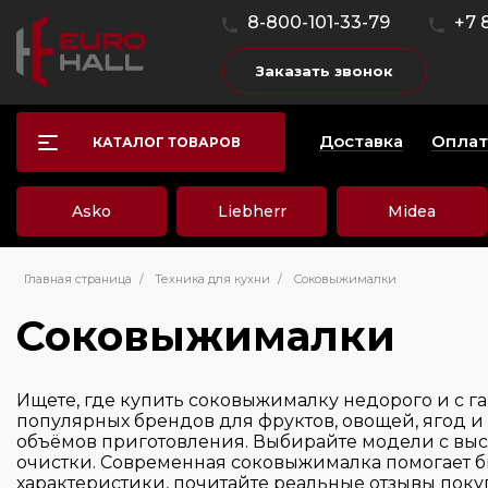
8-800-101-33-79
+7 
Заказать звонок
Доставка
Оплат
КАТАЛОГ ТОВАРОВ
Asko
Liebherr
Midea
Главная страница
/
Техника для кухни
/
Соковыжималки
Соковыжималки
Ищете, где купить соковыжималку недорого и с г
популярных брендов для фруктов, овощей, ягод 
объёмов приготовления. Выбирайте модели с выс
очистки. Современная соковыжималка помогает бы
характеристики, почитайте реальные отзывы поку