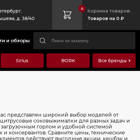
0
етербург,
Корзина товаров:
ышева, д. 38/40
Товаров на 0 ₽
ти и обзоры
Sirius
BORK
Все бренды
 нас представлен широкий выбор моделей от
 цитрусовые соковыжималки для разных задач и
 загрузочным горлом и удобной системой
 и консервантов. Сравните цены, технические
я клиентов действуют выгодные акции, кешбэк и