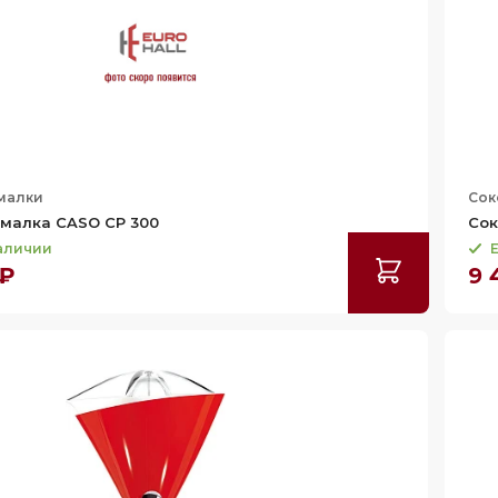
малки
Сок
малка CASO CP 300
Сок
наличии
Е
 ₽
9 