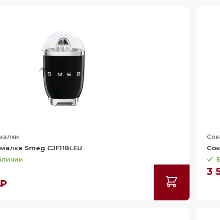
малки
Сок
малка Smeg CJF11BLEU
Сок
наличии
Е
3 
 ₽