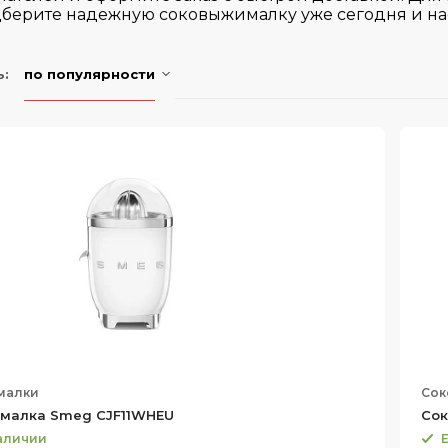
одберите надежную соковыжималку уже сегодня и 
ь:
по популярности
малки
Сок
малка Smeg CJF11WHEU
Сок
наличии
Е