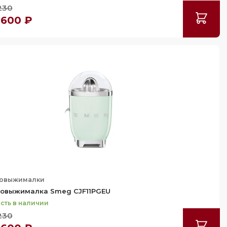
230
 600 ₽
овыжималки
овыжималка Smeg CJF11PGEU
сть в наличии
230