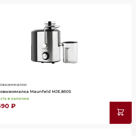
овыжималки
овыжималка Maunfeld MJE.850S
сть в наличии
590 ₽