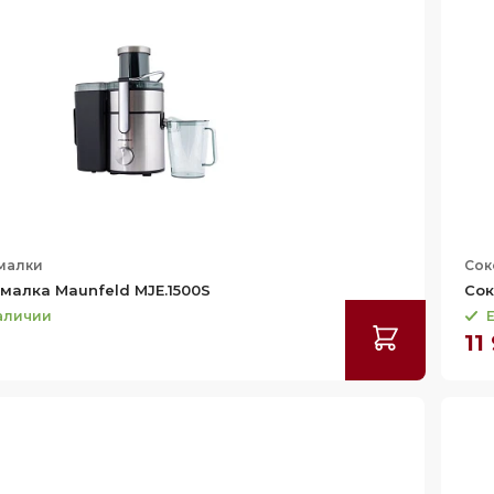
малки
Сок
алка Maunfeld MJE.1500S
Сок
наличии
Е
₽
11