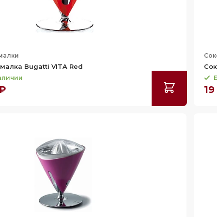
малки
Сок
алка Bugatti VITA Red
Сок
наличии
Е
 ₽
19