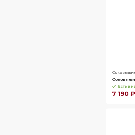
Соковыжи
Соковыжим
Есть в 
7 190 