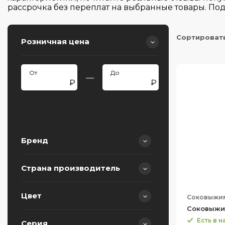
рассрочка без переплат на выбранные товары. П
Сортироват
Розничная цена
—
Бренд
Страна производитель
BORK
Black+Decker
Цвет
Соковыжи
Китай
Bosch
Соковыжи
Корея
Есть в 
Bugatti
Серия