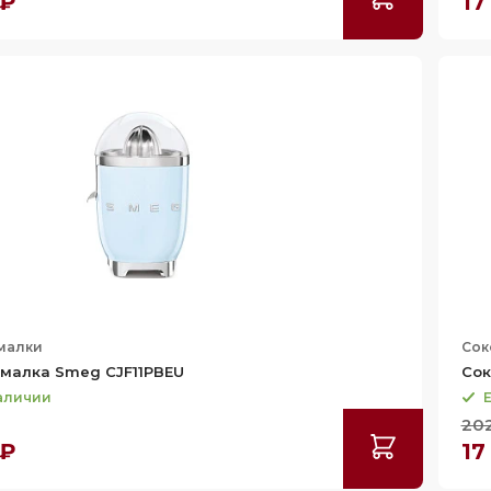
 ₽
17
малки
Сок
малка Smeg CJF11PBEU
Сок
наличии
Е
20
 ₽
17