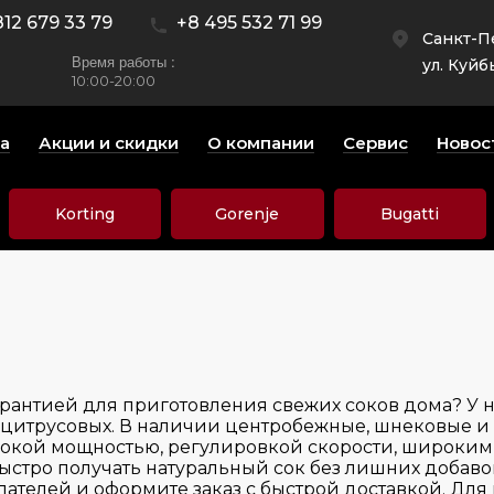
812 679 33 79
+8 495 532 71 99
Санкт-П
Время работы :
ул. Куйб
10:00-20:00
а
Акции и скидки
О компании
Сервис
Новос
Korting
Gorenje
Bugatti
арантией для приготовления свежих соков дома? У
и цитрусовых. В наличии центробежные, шнековые и
окой мощностью, регулировкой скорости, широким
стро получать натуральный сок без лишних добавок
пателей и оформите заказ с быстрой доставкой. Дл