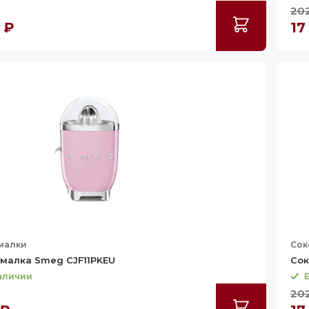
20
 ₽
17
малки
Сок
малка Smeg CJF11PKEU
Сок
наличии
Е
20