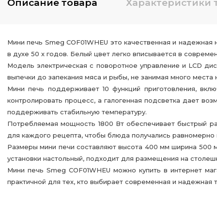
Описание
товара
Характеристики
Мини печь Smeg COF01WHEU это качественная и надежная но
в духе 50 х годов. Белый цвет легко вписывается в совреме
Модель электрическая с поворотное управление и LCD дис
выпечки до запекания мяса и рыбы, не занимая много места 
Мини печь поддерживает 10 функций приготовления, включ
контролировать процесс, а галогенная подсветка дает во
поддерживать стабильную температуру.
Потребляемая мощность 1800 Вт обеспечивает быстрый раз
для каждого рецепта, чтобы блюда получались равномерно
Размеры мини печи составляют высота 400 мм ширина 500 м
установки настольный, подходит для размещения на столеш
Мини печь Smeg COF01WHEU можно купить в интернет магази
практичной для тех, кто выбирает современная и надежная т