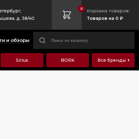
0
етербург,
Корзина товаров:
ышева, д. 38/40
Товаров на 0 ₽
ти и обзоры
Sirius
BORK
Все бренды