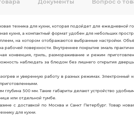
товара
Документы
Вопрос о тов
вая техника для кухни, которая подойдет для ежедневной го
нная кухня, а компактный формат удобен для небольших простр
плеем, на котором отображаются выбранные настройки. Объё
на рабочей поверхности. Внутреннее покрытие эмаль практичн
ая конвекция, гриль, размораживание и режим приготовлен
зможность наблюдать за блюдом без лишнего открытия дверцы
огрев и уверенную работу в разных режимах. Электронный к
 приготовленными.
м глубина 500 мм. Такие габариты делают устройство удобным
нице или отдельной тумбе.
не с доставкой по Москва и Санкт Петербург. Товар новая,
ехнику для кухни.