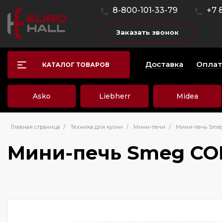
8-800-101-33-79
+7 
Заказать звонок
Доставка
Оплат
КАТАЛОГ ТОВАРОВ
Asko
Liebherr
Midea
Главная страница
/
Техника для кухни
/
Мини-печи
/
Мини-печь Sme
Мини-печь Smeg C