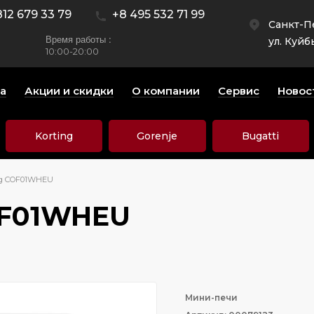
812 679 33 79
+8 495 532 71 99
Санкт-П
Время работы :
ул. Куйб
10:00-20:00
а
Акции и скидки
О компании
Сервис
Новос
Korting
Gorenje
Bugatti
g COF01WHEU
OF01WHEU
Мини-печи