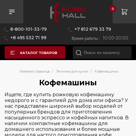
0
Розничная цена
8-800-101-33-79
+7 812 679 33 79
—
+8 495 532 71 99
Время работы :
10:00-20:00
КАТАЛОГ ТОВАРОВ
Бренд
Главная страница
/
Техника для кухни
/
Кофемашины
Кофемашины
Страна производитель
BORK
Ищете, где купить рожковую кофемашину
недорого и с гарантией для дома или офиса? У
Bugatti
Цвет
нас представлен широкий выбор моделей от
Италия
Graef
популярных брендов для приготовления
Китай
насыщенного эспрессо и кофейных напитков. В
Graude
Серия
наличии компактные кофемашины для
Португалия
Kaffit
домашнего использования и более мощные
модели для частого приготовления кофе.
Швейцария