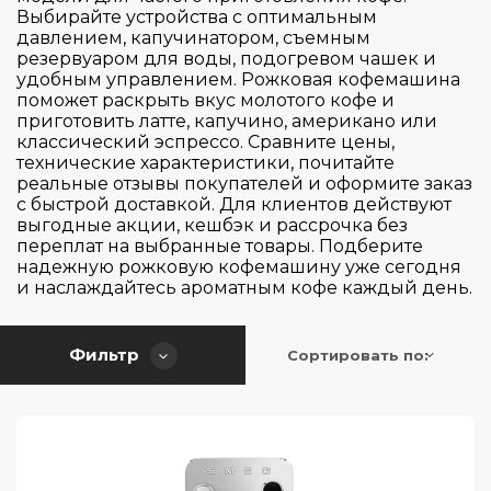
Управление
Kitchen Aid
Выбирайте устройства с оптимальным
Collezione
давлением, капучинатором, съемным
Korting
DIVA
резервуаром для воды, подогревом чашек и
Тип кофемашины
Kuppersbusch
Дисковый SMART джойстик
удобным управлением. Рожковая кофемашина
Swarovski (Сваровски)
поможет раскрыть вкус молотого кофе и
Maunfeld
Кнопочное
Стиль 50-х г.г.
приготовить латте, капучино, американо или
Wi-Fi подключение
автоматическая
классический эспрессо. Сравните цены,
Miele
Механическое
технические характеристики, почитайте
Капсульная
Nivona
Рычаг
реальные отзывы покупателей и оформите заказ
Материал исполнения
Приложение BORK
с быстрой доставкой. Для клиентов действуют
Рожковая
Smeg
Сенсорное
выгодные акции, кешбэк и рассрочка без
Приложение Miele@home
Высота (см)
переплат на выбранные товары. Подберите
Электронное
Литой алюминий
надежную рожковую кофемашину уже сегодня
Приложение Nivona App
и наслаждайтесь ароматным кофе каждый день.
Литой алюминий/сталь
Ширина (см)
13
нержавеющая сталь
14.2
Фильтр
Сортировать по:
Нержавеющая сталь/ Пластик
Глубина (см)
10
14.7
Пластик
14.9
23
14.7
Применить
Сбросить
17
25
18
18
32