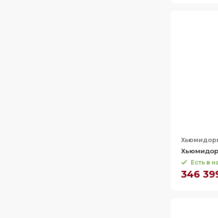
70.9
Хьюмидор
Хьюмидор 
Есть в 
346 39