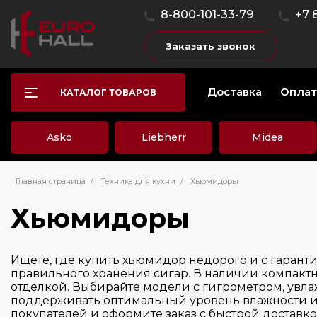
8-800-101-33-79
+7 
Заказать звонок
Доставка
Оплат
КАТАЛОГ ТОВАРОВ
Asko
Liebherr
Midea
Главная страница
/
Техника для кухни
/
Хьюмидоры
Хьюмидоры
Ищете, где купить хьюмидор недорого и с гаран
правильного хранения сигар. В наличии компакт
отделкой. Выбирайте модели с гигрометром, увл
поддерживать оптимальный уровень влажности и с
покупателей и оформите заказ с быстрой доставк