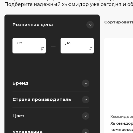
Подберите надежный хьюмидор уже сегодня и об
Сортироват
Розничная цена
—
Бренд
Страна производитель
CASO
Meyvel
Цвет
Хьюмидор
Китай
Хьюмидор 
компрессо
Управление