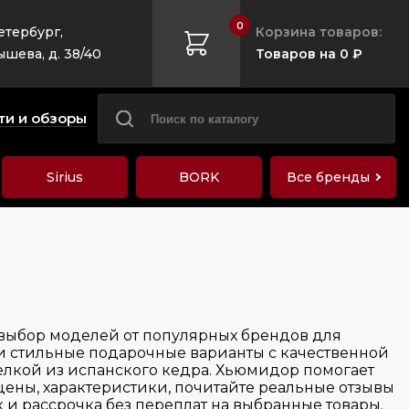
0
етербург,
Корзина товаров:
ышева, д. 38/40
Товаров на 0 ₽
ти и обзоры
Sirius
BORK
Все бренды
 выбор моделей от популярных брендов для
и стильные подарочные варианты с качественной
елкой из испанского кедра. Хьюмидор помогает
цены, характеристики, почитайте реальные отзывы
 и рассрочка без переплат на выбранные товары.