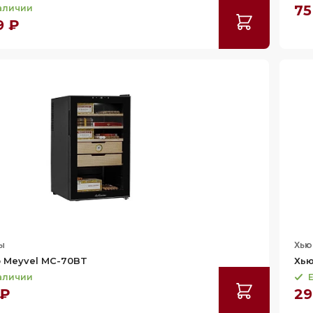
75
наличии
9 ₽
ы
Хь
 Meyvel MC-70BT
Хью
наличии
Е
 ₽
29