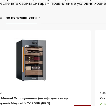
еспечьте своим сигарам правильные условия хране
ь:
по популярности
ы
Хь
Meyvel Холодильник (шкаф) для сигар
Хью
рный Meyvel MC-120BK (PRO)
Е