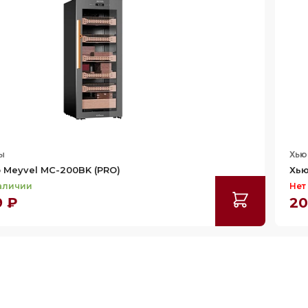
ы
Хь
Meyvel MC-200BK (PRO)
Хью
наличии
Нет
9 ₽
20