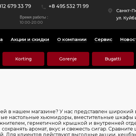
812 679 33 79
+8 495 532 71 99
Санкт-П
Время работы :
ул. Куйб
10:00-20:00
а
Акции и скидки
О компании
Сервис
Новос
Korting
Gorenje
Bugatti
тией в нашем магазине? У нас представлен широкий
ные настольные хьюмидоры, вместительные шкафы 
ажнителем, герметичной крышкой и внутренней отд
охранять аромат, вкус и свежесть сигар. Сравните 
ой. Для клиентов действуют выгодные акции, кешбэк