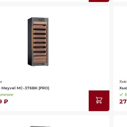
ы
Хь
Meyvel MC-376BK (PRO)
Хью
наличии
Е
9 ₽
27