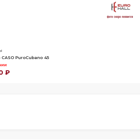
ы
 CASO PuroCubano 45
чии
0 ₽