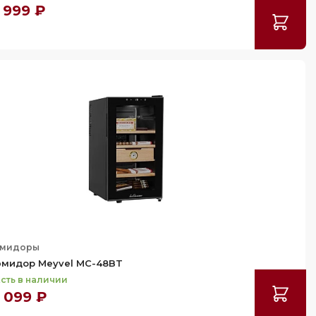
 999 ₽
юмидоры
мидор Meyvel MC-48BT
сть в наличии
 099 ₽