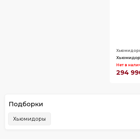
Хьюмидор
Хьюмидор
Нет в нали
294 99
Подборки
Хьюмидоры