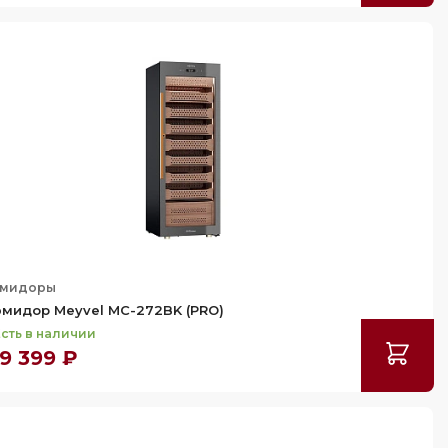
юмидоры
мидор Meyvel MC-272BK (PRO)
сть в наличии
9 399 ₽