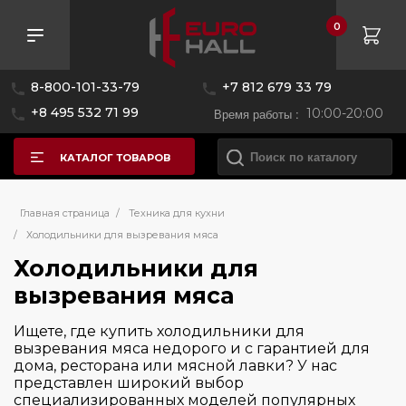
0
Розничная цена
8-800-101-33-79
+7 812 679 33 79
—
+8 495 532 71 99
Время работы :
10:00-20:00
КАТАЛОГ ТОВАРОВ
Бренд
Главная страница
/
Техника для кухни
/
Холодильники для вызревания мяса
Страна производитель
Холодильники для
CASO
вызревания мяса
Meyvel
Цвет
Италия
Ищете, где купить холодильники для
вызревания мяса недорого и с гарантией для
Управление
дома, ресторана или мясной лавки? У нас
представлен широкий выбор
специализированных моделей популярных