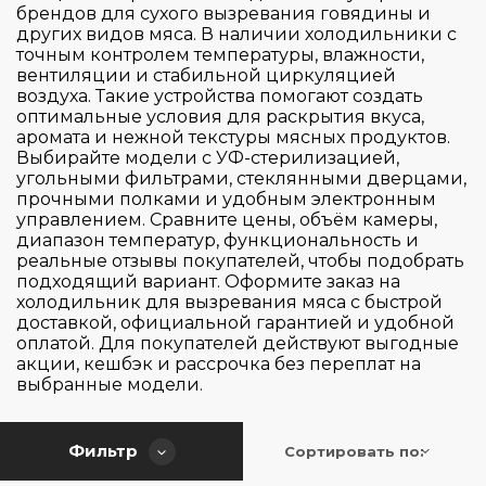
Тип установки
брендов для сухого вызревания говядины и
Сенсорное
других видов мяса. В наличии холодильники с
точным контролем температуры, влажности,
Материал исполнения
вентиляции и стабильной циркуляцией
Отдельностоящая
воздуха. Такие устройства помогают создать
С возможностью встраивания
оптимальные условия для раскрытия вкуса,
Диапазон температур
аромата и нежной текстуры мясных продуктов.
Сталь
Выбирайте модели с УФ-стерилизацией,
угольными фильтрами, стеклянными дверцами,
Диапазон влажности %
От +1 до +25
прочными полками и удобным электронным
управлением. Сравните цены, объём камеры,
диапазон температур, функциональность и
Количество температурных зон
60-85
реальные отзывы покупателей, чтобы подобрать
подходящий вариант. Оформите заказ на
Общий объем (л)
холодильник для вызревания мяса с быстрой
1
доставкой, официальной гарантией и удобной
оплатой. Для покупателей действуют выгодные
Максимальная загрузка (кг)
акции, кешбэк и рассрочка без переплат на
110
выбранные модели.
172
Высота (см)
45
425
Фильтр
Сортировать по:
105
Ширина (см)