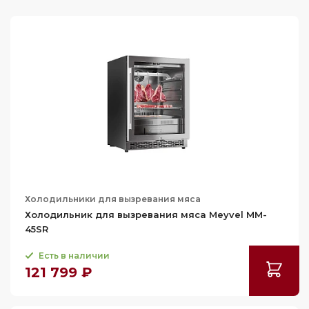
82
135
127.1
Глубина (см)
49
181.8
59.5
57.5
Применить
Сбросить
59.8
68
Холодильники для вызревания мяса
Холодильник для вызревания мяса Meyvel MM-
45SR
Есть в наличии
121 799 ₽