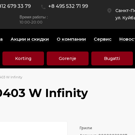
812 679 33 79
+8 495 532 71 99
Санкт-П
Время работы :
ул. Куйб
10:00-20:00
а
Акции и скидки
О компании
Сервис
Новос
Korting
Gorenje
Bugatti
03 W Infinity
403 W Infinity
Грили