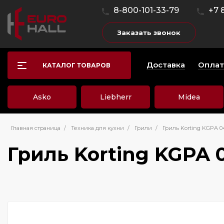
8-800-101-33-79
+7 
Заказать звонок
Доставка
Оплат
КАТАЛОГ ТОВАРОВ
Asko
Liebherr
Midea
Главная страница
/
Техника для кухни
/
Грили
/
Гриль Korting KGPA 04
Гриль Korting KGPA 0