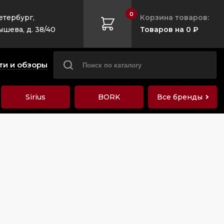
0
етербург,
Корзина товаров:
ышева, д. 38/40
Товаров на 0 ₽
ти и обзоры
Sirius
BORK
Все бренды