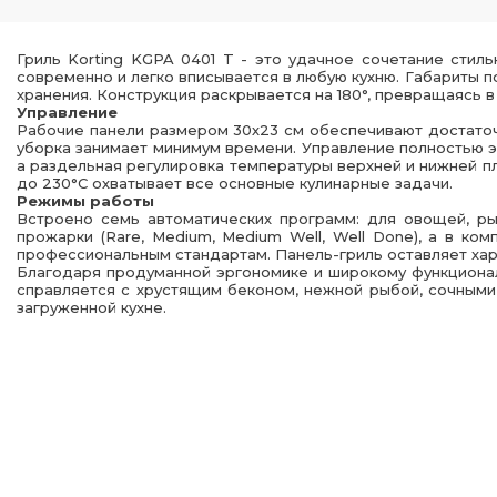
Гриль Korting KGPA 0401 T - это удачное сочетание стил
современно и легко вписывается в любую кухню. Габариты п
хранения. Конструкция раскрывается на 180°, превращаясь 
Управление
Рабочие панели размером 30х23 см обеспечивают достато
уборка занимает минимум времени. Управление полностью эл
а раздельная регулировка температуры верхней и нижней пл
до 230°C охватывает все основные кулинарные задачи.
Режимы работы
Встроено семь автоматических программ: для овощей, ры
прожарки (Rare, Medium, Medium Well, Well Done), а в ко
профессиональным стандартам. Панель-гриль оставляет хар
Благодаря продуманной эргономике и широкому функционалу
справляется с хрустящим беконом, нежной рыбой, сочными
загруженной кухне.