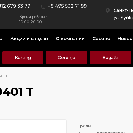
812 679 33 79
+8 495 532 71 99
Санкт-П
Время работы :
ул. Куйб
10:00-20:00
а
Акции и скидки
О компании
Сервис
Новос
Korting
Gorenje
Bugatti
401 T
0401 T
Грили