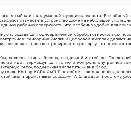
ьного дизайна и продуманной функциональности. Его чёрный 
озволяют разместить устройство даже на небольшой столешниц
в единую рабочую поверхность, что особенно удобно для приго
чную площадь для одновременной обработки нескольких порц
ектронное: сенсорные кнопки и цифровой дисплей делают нас
ит позволяет точно контролировать прожарку - от нежного т
бы, сосисок, птицы, бекона, сэндвичей и стейков. Последн
мплекте идёт термощуп для точного контроля внутренней те
актерную сетку, подчёркивая аппетитный вид блюд.
 гриль Korting KGPA 0401 T подойдёт как для повседневного 
 стейками и ароматными овощами. А благодаря простому ухо