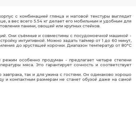
корпус с комбинацией глянца и матовой текстуры выглядит
е, а вес всего 5.54 кг делает его мобильным и удобным для
товления панини, овощей или крупных стейков.
ий. Они съёмные и совместимы с посудомоечной машиной -
тройку интуитивной. Можно задать таймер от 1 до 60 минут,
омления до хрустящей корочки. Диапазон температур от 80°C
ий режим особенно продуман - предлагает четыре степени
мпературы мяса. Это гарантирует сочность и соответствует
завтрака, так и для ужина с гостями. Он одинаково хорошо
ду и компактным размерам не станет обузой даже на самой