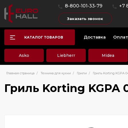
8-800-101-33-79
+7 
Заказать звонок
Доставка
Оплат
КАТАЛОГ ТОВАРОВ
Asko
Liebherr
Midea
Главная страница
/
Техника для кухни
/
Грили
/
Гриль Korting KGPA 0
Гриль Korting KGPA 