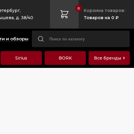
0
етербург,
Корзина товаров:
ышева, д. 38/40
Товаров на 0 ₽
ти и обзоры
Sirius
BORK
Все бренды