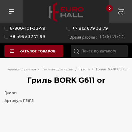
0
8-800-101-33-79
+7 812 679 33 79
+8 495 532 71 99
Время работы :
10:00-20:00
КАТАЛОГ ТОВАРОВ
Главная страница
/
Техника для кухни
/
Грили
/
Гриль BORK G611 or
Гриль BORK G611 or
Грили
Артикул: 115615