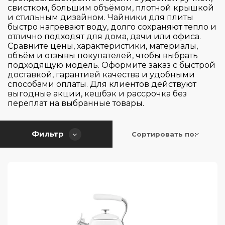
Высота (см)
свистком, большим объёмом, плотной крышкой
VIA ROMA
и стильным дизайном. Чайники для плиты
быстро нагревают воду, долго сохраняют тепло и
Ширина (см)
20
отлично подходят для дома, дачи или офиса.
Сравните цены, характеристики, материалы,
27.7
объём и отзывы покупателей, чтобы выбрать
Глубина (см)
20
подходящую модель. Оформите заказ с быстрой
доставкой, гарантией качества и удобными
24.3
способами оплаты. Для клиентов действуют
15.2
выгодные акции, кешбэк и рассрочка без
Применить
Сбросить
переплат на выбранные товары.
20.5
Фильтр
Сортировать по: