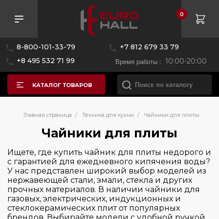
0
Розничная цена
8-800-101-33-79
+7 812 679 33 79
—
+8 495 532 71 99
Время работы :
10:00-20:00
КАТАЛОГ ТОВАРОВ
Бренд
Главная страница
/
Техника для кухни
/
Чайники для плиты
Чайники для плиты
Страна производитель
BORK
Ищете, где купить чайник для плиты недорого и
с гарантией для ежедневного кипячения воды?
Bugatti
Цвет
У нас представлен широкий выбор моделей из
Италия
Smeg
нержавеющей стали, эмали, стекла и других
Китай
прочных материалов. В наличии чайники для
Серия
газовых, электрических, индукционных и
стеклокерамических плит от популярных
брендов. Выбирайте модели с удобной ручкой,