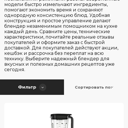
Управление
Graef
модели быстро измельчают ингредиенты,
Collezione
помогают экономить время и сохраняют
HiSTORY
EVA
однородную консистенцию блюд. Удобная
Тип блендера
Hiberg
Кнопочное
конструкция и простое управление делают
Newspaper (газета)
блендер незаменимым помощником на кухне
Kitchen Aid
Механическое
Pure Power
каждый день. Сравните цены, технические
Высота (см)
Погружной
характеристики, почитайте реальные отзывы
Korting
Нажатие на верхнюю часть корпуса
Swarovski (Сваровски)
покупателей и оформите заказ с быстрой
Стационарный
Kuppersbusch
Поворотный регулятор
доставкой. Для покупателей действуют акции,
Ширина (см)
VELA
5.5
кешбэк и рассрочка без переплат на всю
Maunfeld
Сенсорное
Стиль 50-х г.г.
технику. Выберите надежный блендер для
6.5
Глубина (см)
Midea
вкусных и полезных домашних рецептов уже
Электронное
4.5
сегодня.
14
Moulinex
5
14.7
Smeg
5
Применить
Сбросить
6
Фильтр
32
Сортировать по:
Taurus
5.5
6.5
33
6
7.7
33.5
6.35
9.05
35.3
6.5
10
36
7