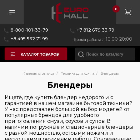
0
Розничная цена
8-800-101-33-79
+7 812 679 33 79
—
+8 495 532 71 99
Время работы :
10:00-20:00
КАТАЛОГ ТОВАРОВ
Бренд
Главная страница
/
Техника для кухни
/
Блендеры
Блендеры
Страна производитель
BORK
Ищете, где купить блендер недорого и с
гарантией в нашем магазине бытовой техники?
Black+Decker
Цвет
У нас представлен большой выбор моделей от
Китай
Bosch
популярных брендов для удобного
США
приготовления смузи, соусов и супов. В
Bugatti
Серия
наличии погружные и стационарные блендеры
Словения
CASO
с разной мощностью, острыми ножами и
несколькими режимами работы. Современные
Швейцария