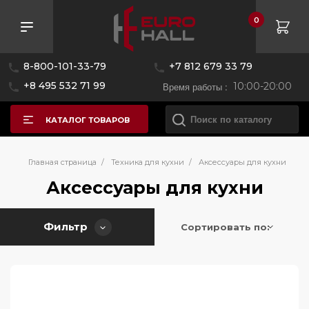
0
Розничная цена
8-800-101-33-79
+7 812 679 33 79
—
+8 495 532 71 99
Время работы :
10:00-20:00
КАТАЛОГ ТОВАРОВ
Бренд
Главная страница
/
Техника для кухни
/
Аксессуары для кухни
Аксессуары для кухни
Страна производитель
Asko
Фильтр
Bertazzoni
Сортировать по:
Цвет
Италия
Bosch
Китай
CASO
Материал исполнения
Польша
Cold Vine