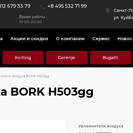
812 679 33 79
+8 495 532 71 99
Санкт-П
Время работы :
ул. Куйб
10:00-20:00
а
Акции и скидки
О компании
Сервис
Новос
Korting
Gorenje
Bugatti
нитель воздуха BORK H503gg
ха BORK H503gg
Увлажнители воздуха