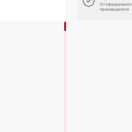
От официальног
производителя