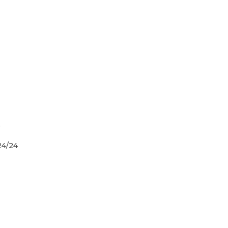
5
24/24