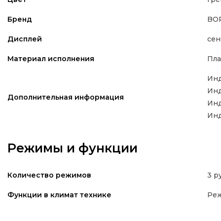
BO
Бренд
се
Дисплей
Пла
Материал исполнения
Инд
Инд
Дополнительная информация
Ин
Инд
Режимы и функции
3 р
Количество режимов
Реж
Функции в климат технике