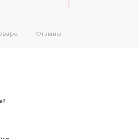
оваре
Отзывы
ай
ейдж