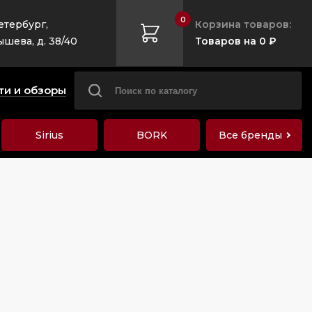
0
етербург,
Корзина товаров:
ышева, д. 38/40
Товаров на 0 ₽
ти и обзоры
Sirius
BORK
Все бренды