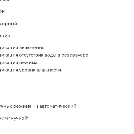
RK
нсорный
стик
икация включения
икация отсутствия воды в резервуаре
дикация режима
икация уровня влажности
учных режима + 1 автоматический
им "Ручной"