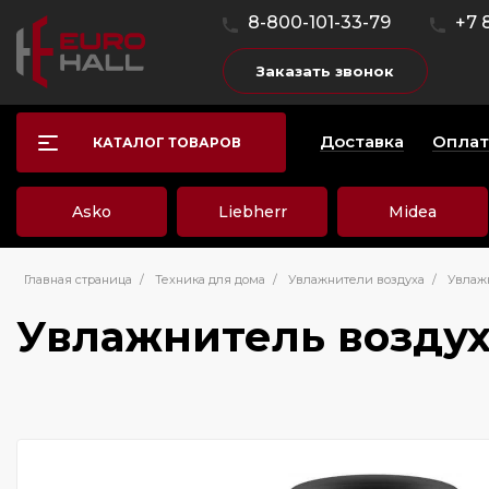
8-800-101-33-79
+7 
Заказать звонок
Доставка
Оплат
КАТАЛОГ ТОВАРОВ
Asko
Liebherr
Midea
Главная страница
/
Техника для дома
/
Увлажнители воздуха
/
Увлаж
Увлажнитель возду