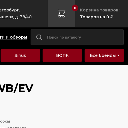
0
етербург,
Корзина товаров:
ышева, д. 38/40
Товаров на 0 ₽
ти и обзоры
Sirius
BORK
Все бренды
WB/EV
сосы