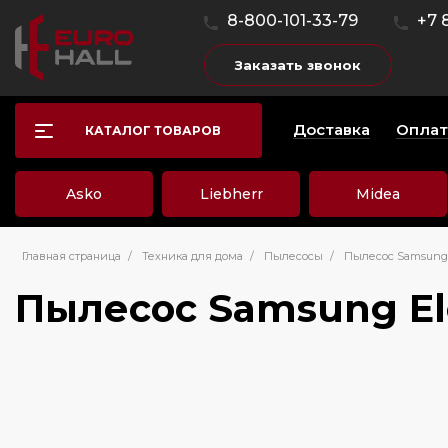
8-800-101-33-79
+7 
Заказать звонок
Доставка
Оплат
КАТАЛОГ ТОВАРОВ
Asko
Liebherr
Midea
Главная страница
/
Техника для дома
/
Пылесосы
/
Пылесос Samsung 
Пылесос Samsung El