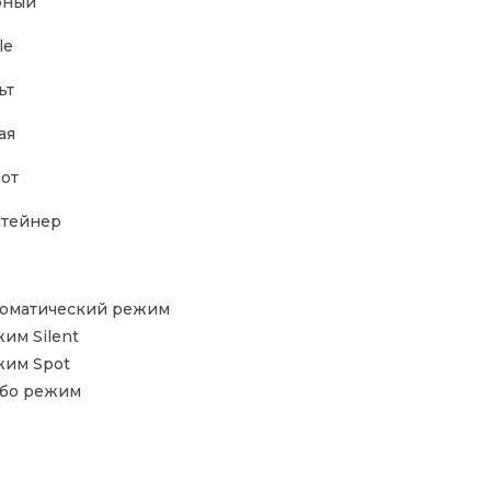
рный
le
ьт
ая
от
тейнер
оматический режим
им Silent
им Spot
бо режим