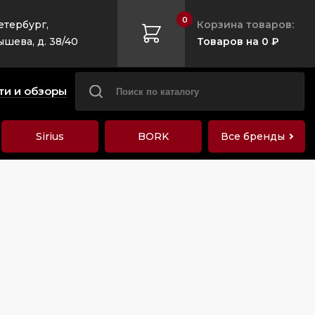
0
етербург,
Корзина товаров:
ышева, д. 38/40
Товаров на 0 ₽
ти и обзоры
Sirius
BORK
Все бренды