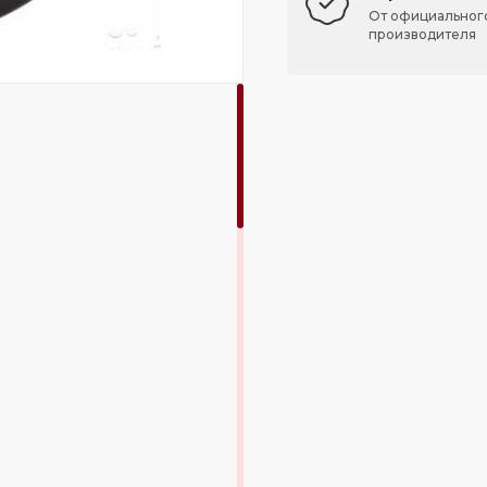
От официальног
производителя