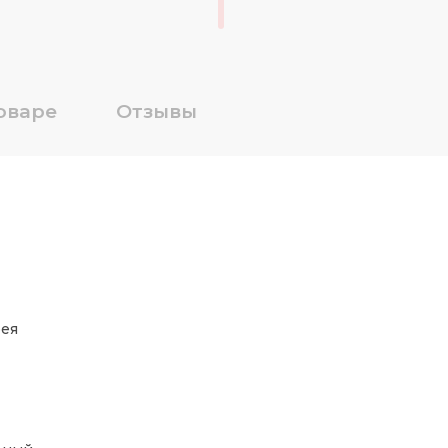
оваре
Отзывы
ея