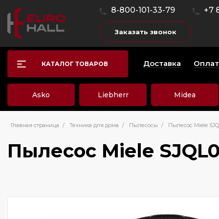
8-800-101-33-79
+7 
Заказать звонок
Доставка
Оплат
КАТАЛОГ ТОВАРОВ
Asko
Liebherr
Midea
Главная страница
/
Техника для дома
/
Пылесосы
/
Пылесос Miele SJQ
Пылесос Miele SJQL0