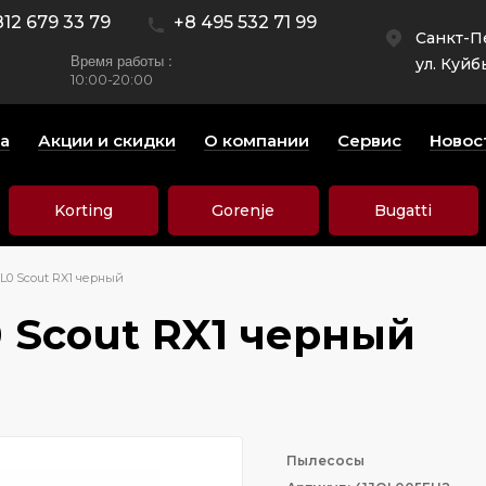
812 679 33 79
+8 495 532 71 99
Санкт-П
Время работы :
ул. Куйб
10:00-20:00
а
Акции и скидки
О компании
Сервис
Новос
Korting
Gorenje
Bugatti
L0 Scout RX1 черный
 Scout RX1 черный
Пылесосы