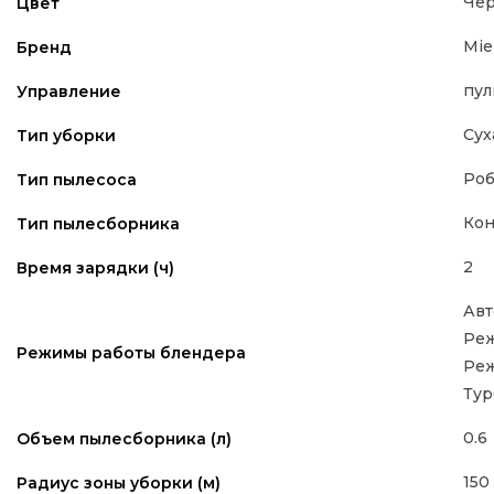
Че
Цвет
Mie
Бренд
пул
Управление
Сух
Тип уборки
Роб
Тип пылесоса
Кон
Тип пылесборника
2
Время зарядки (ч)
Авт
Реж
Режимы работы блендера
Реж
Тур
0.6
Объем пылесборника (л)
150
Радиус зоны уборки (м)