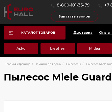
8-800-101-33-79
+7 
Заказать звонок
Доставка
Оплат
КАТАЛОГ ТОВАРОВ
Asko
Liebherr
Midea
Главная страница
/
Техника для дома
/
Пылесосы
/
Пылесос Miele Guar
Пылесос Miele Guard 