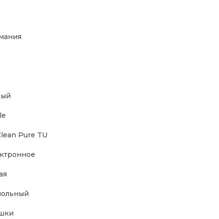
мания
рый
le
lean Pure TU
ктронное
ая
польный
шки