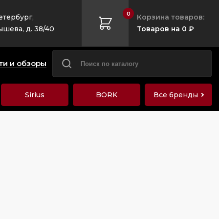
0
етербург,
Корзина товаров:
ышева, д. 38/40
Товаров на 0 ₽
ти и обзоры
Sirius
BORK
Все бренды