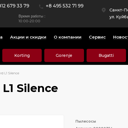
812 679 33 79
+8 495 532 71 99
Санкт-П
Время работы :
ул. Куйб
10:00-20:00
а
Акции и скидки
О компании
Сервис
Новос
Korting
Gorenje
Bugatti
d L1 Silence
L1 Silence
Пылесосы