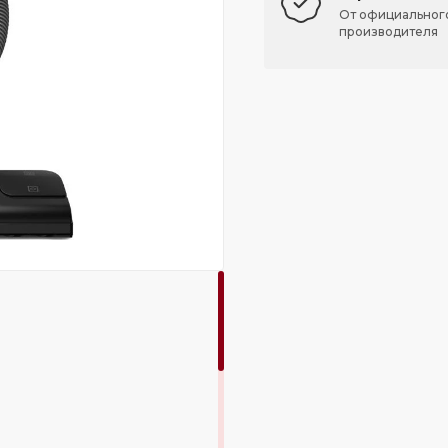
От официальног
производителя