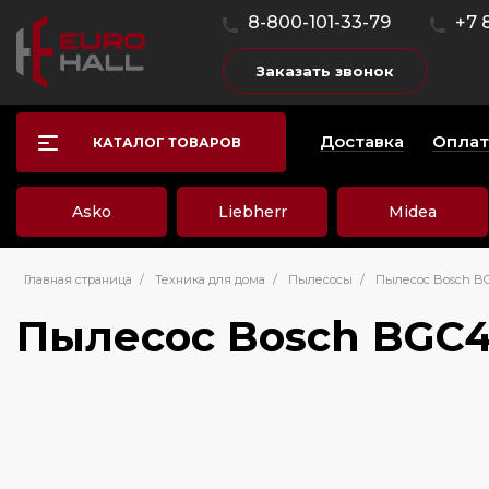
8-800-101-33-79
+7 
Заказать звонок
Доставка
Оплат
КАТАЛОГ ТОВАРОВ
Asko
Liebherr
Midea
Главная страница
/
Техника для дома
/
Пылесосы
/
Пылесос Bosch B
Пылесос Bosch BGC4