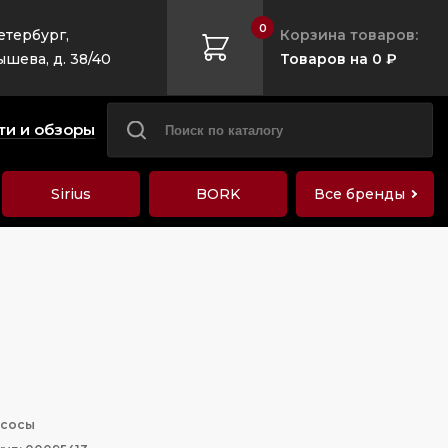
0
етербург,
Корзина товаров:
ышева, д. 38/40
Товаров на 0 ₽
ти и обзоры
Sirius
BORK
Все бренды
сосы