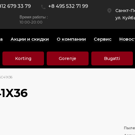
812 679 33 79
+8 495 532 71 99
Санкт-П
Время работы :
ул. Куйб
10:00-20:00
а
Акции и скидки
О компании
Сервис
Новос
Korting
Gorenje
Bugatti
GC41X36
1X36
Пыле