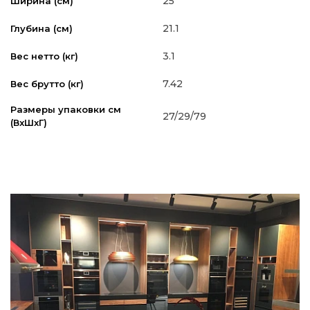
25
Ширина (см)
21.1
Глубина (см)
3.1
Вес нетто (кг)
7.42
Вес брутто (кг)
Размеры упаковки см
27/29/79
(ВxШxГ)