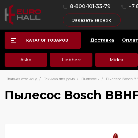
8-800-101-33-79
+7 
Заказать звонок
Доставка
Оплат
КАТАЛОГ ТОВАРОВ
Asko
Liebherr
Midea
Главная страница
/
Техника для дома
/
Пылесосы
/
Пылесос Bosch B
Пылесос Bosch BBH