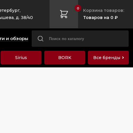
0
етербург,
Корзина товаров:
ышева, д. 38/40
Товаров на 0 ₽
ти и обзоры
Sirius
BORK
Все бренды