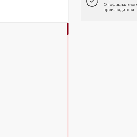
От официальног
производителя