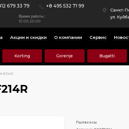
812 679 33 79
+8 495 532 71 99
Санкт-П
Время работы :
ул. Куйб
10:00-20:00
а
Акции и скидки
О компании
Сервис
Новос
Korting
Gorenje
Bugatti
BHF214R
F214R
Пылесосы