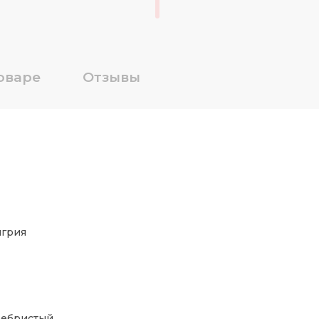
оваре
Отзывы
грия
ребристый