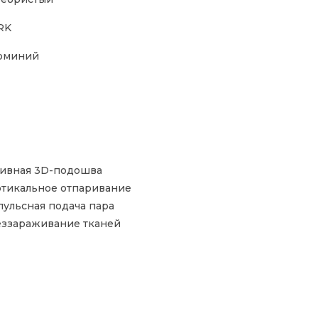
RK
юминий
ивная 3D-подошва
тикальное отпаривание
ульсная подача пара
ззараживание тканей