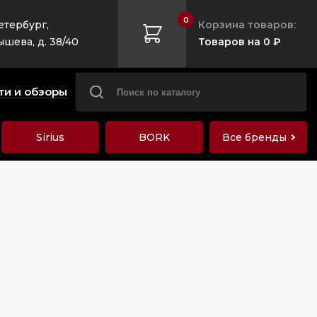
0
етербург,
Корзина товаров:
ышева, д. 38/40
Товаров на 0 ₽
ти и обзоры
Sirius
BORK
Все бренды