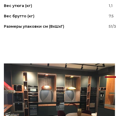
1,1
Вес утюга (кг)
7.5
Вес брутто (кг)
51/
Размеры упаковки см (ВxШxГ)