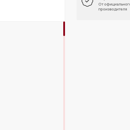
От официальног
производителя