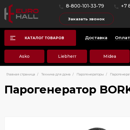
8-800-101-33-79
+7 
Заказать звонок
Доставка
Оплат
КАТАЛОГ ТОВАРОВ
Asko
Liebherr
Midea
Главная страница
/
Техника для дома
/
Парогенераторы
/
Парогенера
Парогенератор BORK