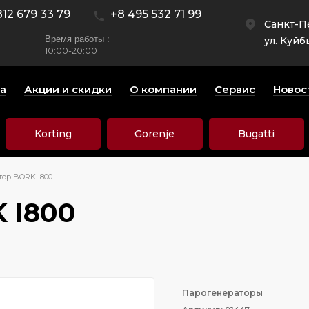
812 679 33 79
+8 495 532 71 99
Санкт-П
Время работы :
ул. Куйб
10:00-20:00
а
Акции и скидки
О компании
Сервис
Новос
Korting
Gorenje
Bugatti
тор BORK I800
 I800
Парогенераторы