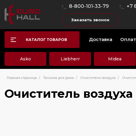
8-800-101-33-79
+7 
Заказать звонок
Доставка
Оплат
КАТАЛОГ ТОВАРОВ
Asko
Liebherr
Midea
Главная страница
/
Техника для дома
/
Очистители воздуха
/
Очистит
Очиститель воздуха 