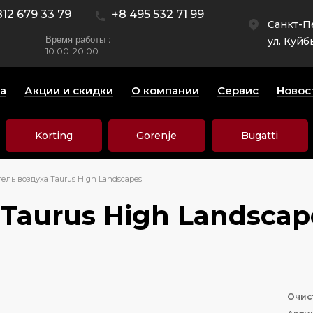
812 679 33 79
+8 495 532 71 99
Санкт-П
Время работы :
ул. Куйб
10:00-20:00
а
Акции и скидки
О компании
Сервис
Новос
Korting
Gorenje
Bugatti
ель воздуха Taurus High Landscapes
Taurus High Landscap
Очис