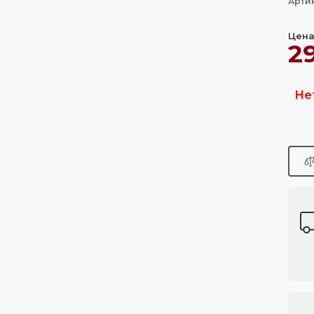
Арти
Цена
2
Не