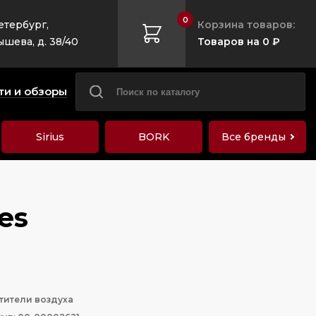
0
етербург,
Корзина товаров:
ышева, д. 38/40
Товаров на 0 ₽
ти и обзоры
Sirius
BORK
Все бренды
es
тители воздуха