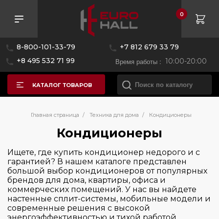
0
Розничная цена
8-800-101-33-79
+7 812 679 33 79
—
+8 495 532 71 99
Время работы :
10:00-20:00
КАТАЛОГ ТОВАРОВ
Бренд
Главная страница
/
Техника для дома
/
Кондиционеры
Кондиционеры
Страна производитель
Hiberg
Ищете, где купить кондиционер недорого и с
гарантией? В нашем каталоге представлен
Цвет
большой выбор кондиционеров от популярных
Китай
брендов для дома, квартиры, офиса и
коммерческих помещений. У нас вы найдете
Управление
настенные сплит-системы, мобильные модели и
современные решения с высокой
энергоэффективностью и тихой работой.