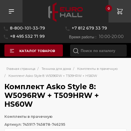
0
8-800-101-33-79
+7 812 679 33 79
+8 495 532 71 99
Время работы :
10:00-20:00
КАТАЛОГ ТОВАРОВ
Главная страница
/
Техника для дома
/
Комплекты в прачечную
/
Комплект Asko Style 8: W5096RW + T509HRW + HS60W
Комплект Asko Style 8:
W5096RW + T509HRW +
HS60W
Комплекты в прачечную
Артикул: 745917-745878-746295