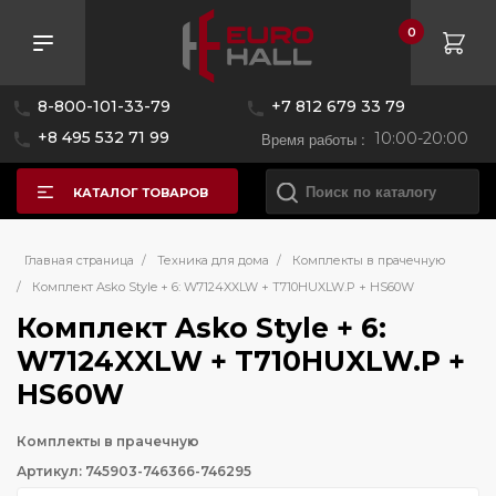
0
8-800-101-33-79
+7 812 679 33 79
+8 495 532 71 99
Время работы :
10:00-20:00
КАТАЛОГ ТОВАРОВ
Главная страница
/
Техника для дома
/
Комплекты в прачечную
/
Комплект Asko Style + 6: W7124XXLW + T710HUXLW.P + HS60W
Комплект Asko Style + 6:
W7124XXLW + T710HUXLW.P +
HS60W
Комплекты в прачечную
Артикул: 745903-746366-746295