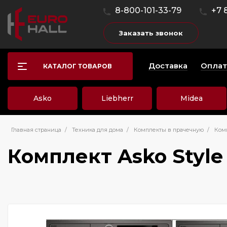
8-800-101-33-79
+7 
Заказать звонок
Доставка
Оплат
КАТАЛОГ ТОВАРОВ
Asko
Liebherr
Midea
Главная страница
/
Техника для дома
/
Комплекты в прачечную
/
Комп
Комплект Asko Style