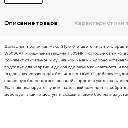
Описание
товара
Характеристики
Домашняя прачечная Asko Style 6 в цвете титан это практ
W5096RT и сушильная машина T509HRT которые отлично доп
Комплект стиральной и сушильной машины удобно устанавли
подходит для квартир и домов где важна компактность и по
Выдвижная корзина для белья Asko HB150T добавляет удоб
прачечную более организованной а процесс ухода за одеж
Если вы планируете купить надежный комплект и собрать 
действует акция и доступны скидки а также бесплатная уста