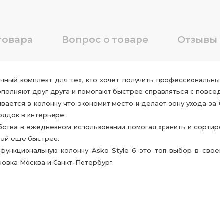
товара
Вопрос о товаре
Отзывы
ичный комплект для тех, кто хочет получить профессиональн
олняют друг друга и помогают быстрее справляться с повсед
вается в колонну что экономит место и делает зону ухода за
рядок в интерьере.
ства в ежедневном использовании помогая хранить и сорти
дой еще быстрее.
функциональную колонну Asko Style 6 это топ выбор в свое
новка Москва и Санкт-Петербург.