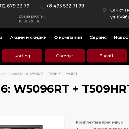
812 679 33 79
+8 495 532 71 99
Санкт-П
Время работы :
ул. Куйб
10:00-20:00
а
Акции и скидки
О компании
Сервис
Новос
Korting
Gorenje
Bugatti
лект Asko Style 6: W5096RT + T509HRT + HB150T
 6: W5096RT + T509HR
Комплекты в прачечную