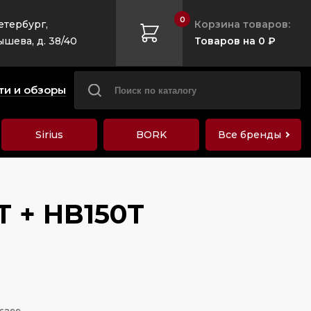
0
етербург,
Корзина товаров:
ышева, д. 38/40
Товаров на 0 ₽
ти и обзоры
Sirius
BORK
Все бренды
T + HB150T