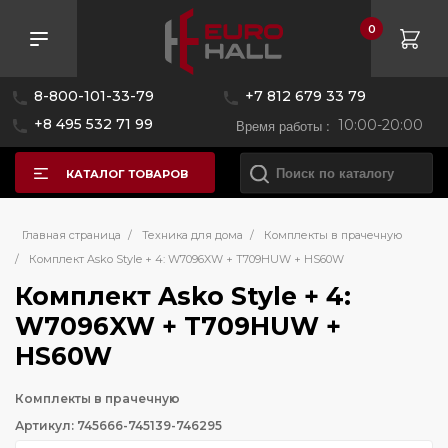
0
8-800-101-33-79
+7 812 679 33 79
+8 495 532 71 99
Время работы :
10:00-20:00
КАТАЛОГ ТОВАРОВ
Главная страница
/
Техника для дома
/
Комплекты в прачечную
/
Комплект Asko Style + 4: W7096XW + T709HUW + HS60W
Комплект Asko Style + 4:
W7096XW + T709HUW +
HS60W
Комплекты в прачечную
Артикул: 745666-745139-746295