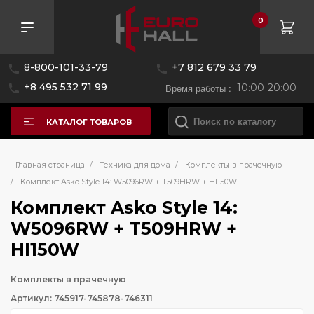
0
8-800-101-33-79
+7 812 679 33 79
+8 495 532 71 99
Время работы :
10:00-20:00
КАТАЛОГ ТОВАРОВ
Главная страница
/
Техника для дома
/
Комплекты в прачечную
/
Комплект Asko Style 14: W5096RW + T509HRW + HI150W
Комплект Asko Style 14:
W5096RW + T509HRW +
HI150W
Комплекты в прачечную
Артикул: 745917-745878-746311