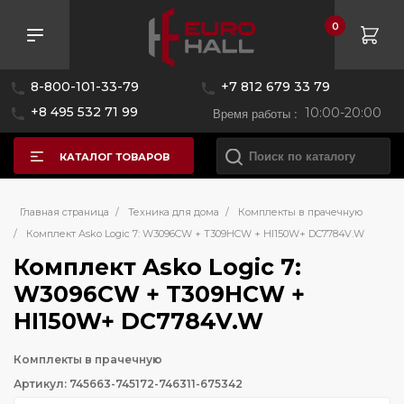
0
8-800-101-33-79
+7 812 679 33 79
+8 495 532 71 99
Время работы :
10:00-20:00
КАТАЛОГ ТОВАРОВ
Главная страница
/
Техника для дома
/
Комплекты в прачечную
/
Комплект Asko Logic 7: W3096CW + T309HCW + HI150W+ DC7784V.W
Комплект Asko Logic 7:
W3096CW + T309HCW +
HI150W+ DC7784V.W
Комплекты в прачечную
Артикул: 745663-745172-746311-675342