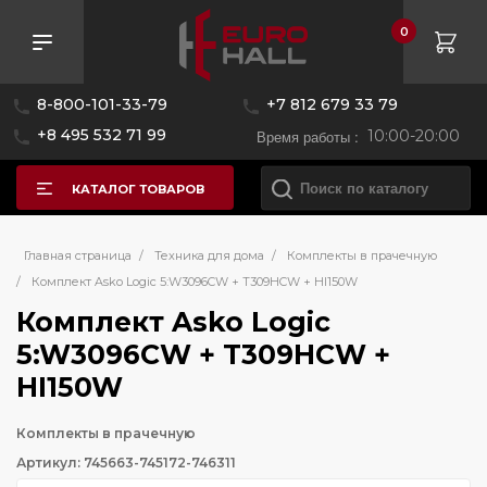
0
8-800-101-33-79
+7 812 679 33 79
+8 495 532 71 99
Время работы :
10:00-20:00
КАТАЛОГ ТОВАРОВ
Главная страница
/
Техника для дома
/
Комплекты в прачечную
/
Комплект Asko Logic 5:W3096CW + T309HCW + HI150W
Комплект Asko Logic
5:W3096CW + T309HCW +
HI150W
Комплекты в прачечную
Артикул: 745663-745172-746311