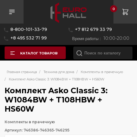
0
8-800-101-33-79
+7 812 679 33 79
+8 495 532 71 99
Время работы :
10:00-20:00
КАТАЛОГ ТОВАРОВ
Главная страница
/
Техника для дома
/
Комплекты в прачечную
/
Комплект Asko Classic 3: W1084BW + T108HBW + HS60W
Комплект Asko Classic 3:
W1084BW + T108HBW +
HS60W
Комплекты в прачечную
Артикул: 746386-746365-746295