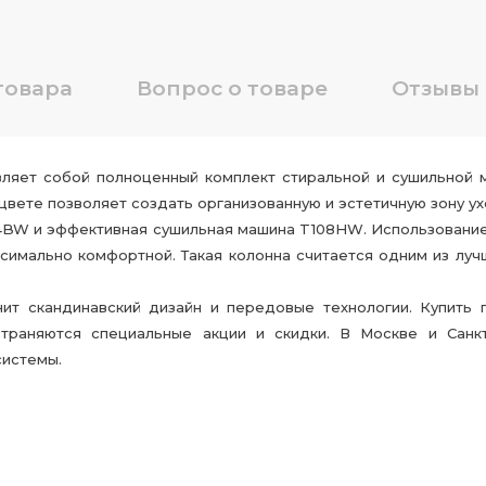
товара
Вопрос о товаре
Отзывы
авляет собой полноценный комплект стиральной и сушильной
цвете позволяет создать организованную и эстетичную зону у
4BW и эффективная сушильная машина T108HW. Использовани
ксимально комфортной. Такая колонна считается одним из л
нит скандинавский дизайн и передовые технологии. Купит
раняются специальные акции и скидки. В Москве и Санкт
системы.