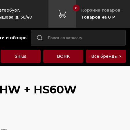
0
етербург,
Корзина товаров:
ышева, д. 38/40
Товаров на 0 ₽
ти и обзоры
Sirius
BORK
Все бренды
08HW + HS60W