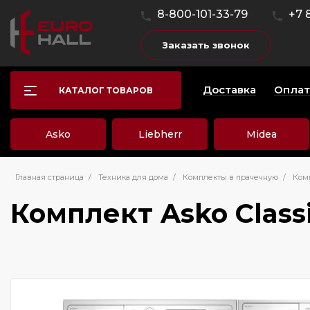
8-800-101-33-79
+7 
Заказать звонок
Доставка
Оплат
КАТАЛОГ ТОВАРОВ
Asko
Liebherr
Midea
Главная страница
/
Техника для дома
/
Комплекты в прачечную
/
Комп
Комплект Asko Clas