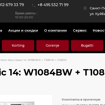
812 679 33 79
+8 495 532 71 99
Санкт-П
Время работы :
ул. Куйб
10:00-20:00
а
Акции и скидки
О компании
Сервис
Новос
Korting
Gorenje
Bugatti
лект Asko Classic 14: W1084BW + T108HW + HS60W
sic 14: W1084BW + T1
Комплекты в прачечную