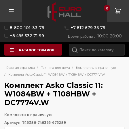
0
8-800-101-33-79
+7 812 679 33 79
+8 495 532 71 99
Время работы :
10:00-20:00
КАТАЛОГ ТОВАРОВ
Главная страница
/
Техника для дома
/
Комплекты в прачечную
/
Комплект Asko Classic 11: W1084BW + T108HBW + DC7774V.W
Комплект Asko Classic 11:
W1084BW + T108HBW +
DC7774V.W
Комплекты в прачечную
Артикул: 746386-746365-675289