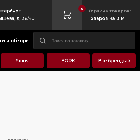
0
етербург,
Корзина товаров:
ышева, д. 38/40
Товаров на 0 ₽
ти и обзоры
Sirius
BORK
Все бренды
ы