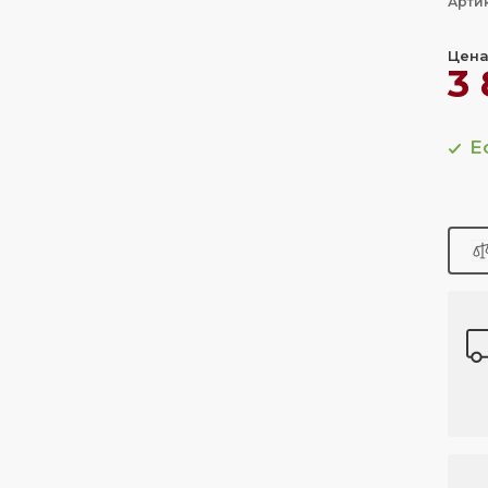
Арти
Цена
3
Е