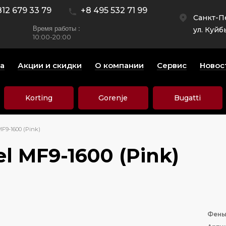
812 679 33 79
+8 495 532 71 99
Санкт-П
Время работы :
ул. Куйб
10:00-20:00
а
Акции и скидки
О компании
Сервис
Новос
Korting
Gorenje
Bugatti
F9-1600 (Pink)
l MF9-1600 (Pink)
Фен