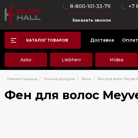
8-800-101-33-79
+7 
Заказать звонок
Доставка
Оплат
КАТАЛОГ ТОВАРОВ
Asko
Liebherr
Midea
Главная страница
/
Техника для дома
/
Фены
/
Фен для волос Meyvel M
Фен для волос Meyve