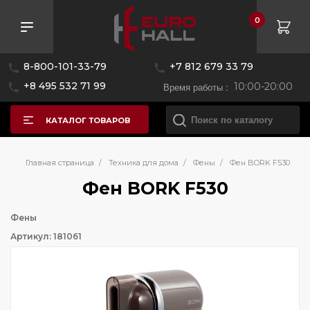
0
8-800-101-33-79
+7 812 679 33 79
+8 495 532 71 99
Время работы :
10:00-20:00
КАТАЛОГ ТОВАРОВ
Главная страница
/
Техника для дома
/
Фены
/
Фен BORK F530
Фен BORK F530
Фены
Артикул: 181061