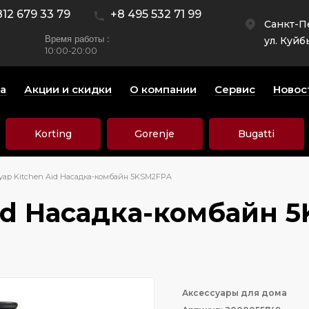
812 679 33 79
+8 495 532 71 99
Санкт-П
Время работы :
ул. Куйб
10:00-20:00
а
Акции и скидки
О компании
Сервис
Новос
Korting
Gorenje
Bugatti
уар Kitchen Aid Насадка-комбайн 5KSM2FPA
Aid Насадка-комбайн 
Аксессуары для дома