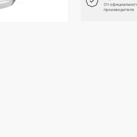
От официальног
производителя