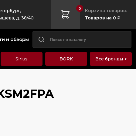
0
етербург,
Корзина товаров:
ышева, д. 38/40
Товаров на 0 ₽
ти и обзоры
Sirius
BORK
Все бренды
5KSM2FPA