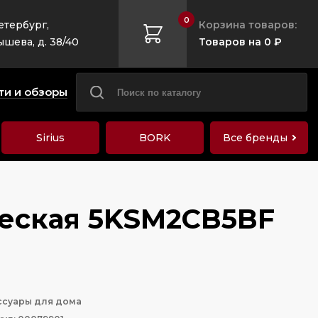
0
етербург,
Корзина товаров:
ышева, д. 38/40
Товаров на 0 ₽
ти и обзоры
Sirius
BORK
Все бренды
ическая 5KSM2CB5BF
ссуары для дома