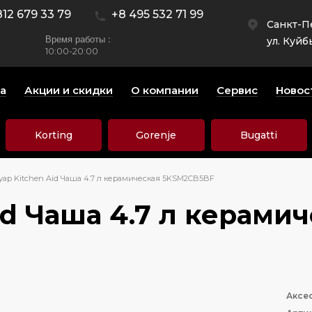
812 679 33 79
+8 495 532 71 99
Санкт-П
Время работы :
ул. Куйб
10:00-20:00
а
Акции и скидки
О компании
Сервис
Новос
Korting
Gorenje
Bugatti
уар Kitchen Aid Чаша 4.7 л керамическая 5KSM2CB5BF
id Чаша 4.7 л керам
Аксе