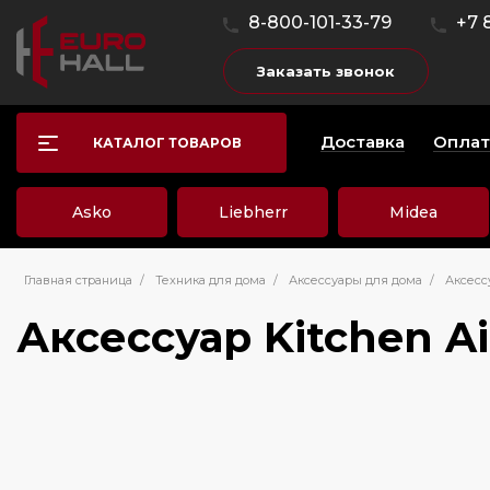
8-800-101-33-79
+7 
Заказать звонок
Доставка
Оплат
КАТАЛОГ ТОВАРОВ
Asko
Liebherr
Midea
Главная страница
/
Техника для дома
/
Аксессуары для дома
/
Аксесс
Аксессуар Kitchen A