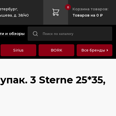
0
етербург,
Корзина товаров:
ышева, д. 38/40
Товаров на 0 ₽
ти и обзоры
Sirius
BORK
Все бренды
ак. 3 Sterne 25*35,