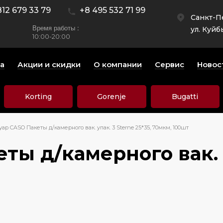
812 679 33 79
+8 495 532 71 99
Санкт-П
Время работы :
ул. Куйб
10:00-20:00
а
Акции и скидки
О компании
Сервис
Новос
Korting
Gorenje
Bugatti
ар CASO Пакеты д/камерного вак. упак. 3 Sterne 25*35, 70мкм, 100шт
ы д/камерного вак. уп