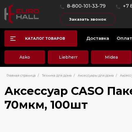
8-800-101-33-79
+7 
Заказать звонок
Доставка
Оплат
КАТАЛОГ ТОВАРОВ
Asko
Liebherr
Midea
Главная страница
/
Техника для дома
/
Аксессуары для дома
/
Аксессу
Аксессуар CASO Пакет
70мкм, 100шт