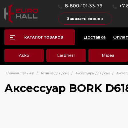
8-800-101-33-79
+7 
Заказать звонок
Доставка
Оплат
КАТАЛОГ ТОВАРОВ
Asko
Liebherr
Midea
Главная страница
/
Техника для дома
/
Аксессуары для дома
/
Аксесс
Аксессуар BORK D61