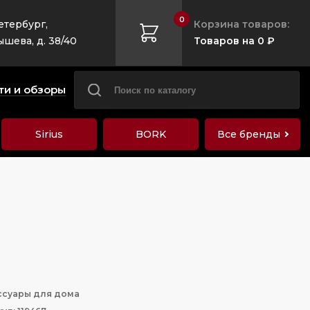
0
етербург,
Корзина товаров:
ышева, д. 38/40
Товаров на 0 ₽
ти и обзоры
Sirius
BORK
Все бренды
ссуары для дома