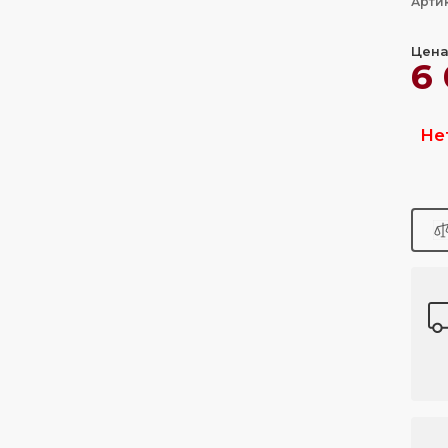
Артик
Цена
6
Не