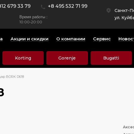
812 679 33 79
+8 495 532 71 99
Санкт-П
Время работы :
ул. Куйб
10:00-20:00
а
Акции и скидки
О компании
Сервис
Новос
Korting
Gorenje
Bugatti
уар BORK D618
8
Аксе