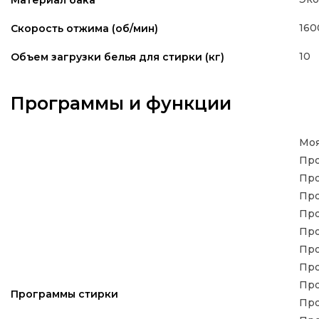
160
Скорость отжима (об/мин)
10
Объем загрузки белья для стирки (кг)
Программы и функции
Моя
Про
Про
Про
Про
Про
Про
Про
Про
Программы стирки
Про