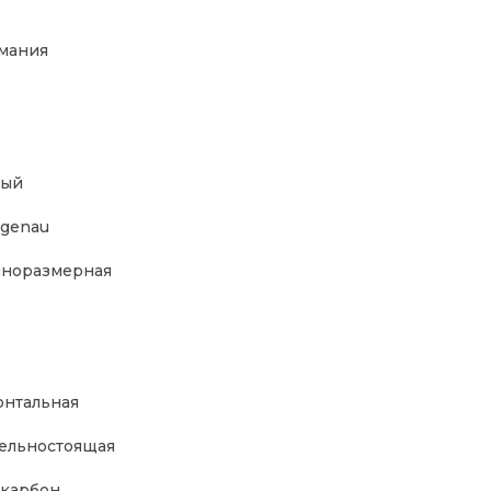
мания
лый
genau
норазмерная
нтальная
ельностоящая
карбон