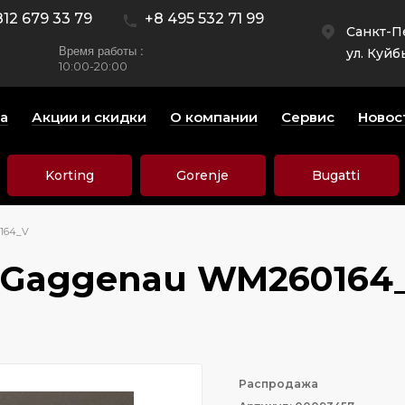
812 679 33 79
+8 495 532 71 99
Санкт-П
Время работы :
ул. Куйб
10:00-20:00
а
Акции и скидки
О компании
Сервис
Новос
Korting
Gorenje
Bugatti
164_V
 Gaggenau WM260164
Распродажа