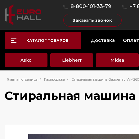
8-800-101-33-79
+7 
Заказать звонок
Доставка
Оплат
КАТАЛОГ ТОВАРОВ
Asko
Liebherr
Midea
Главная страница
/
Распродажа
/
Стиральная машина Gaggenau WM260
Стиральная машина