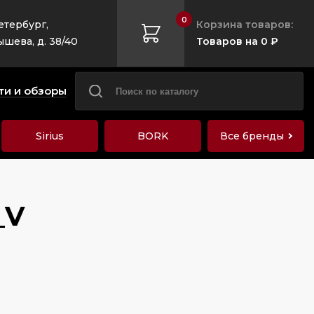
0
етербург,
Корзина товаров:
ышева, д. 38/40
Товаров на 0 ₽
ти и обзоры
Sirius
BORK
Все бренды
_V