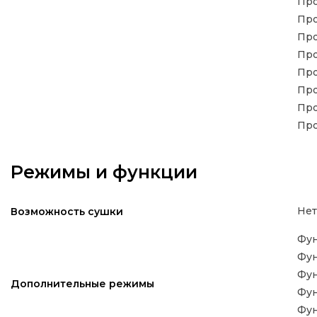
Про
Про
Про
Про
Про
Про
Про
Про
Режимы и функции
Нет
Возможность сушки
Фун
Фун
Фун
Дополнительные режимы
Фун
Фун