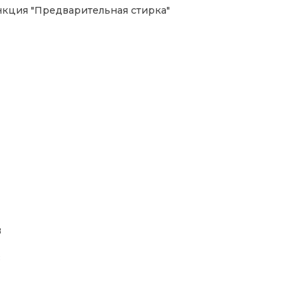
кция "Предварительная стирка"
8
8