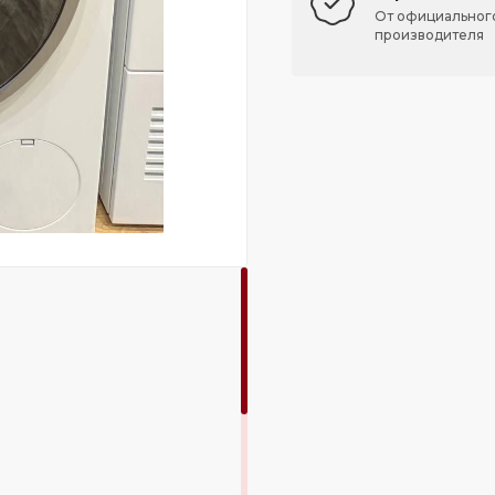
От официальног
производителя