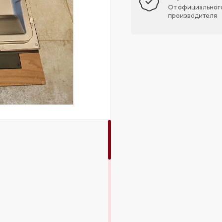
От официальног
производителя