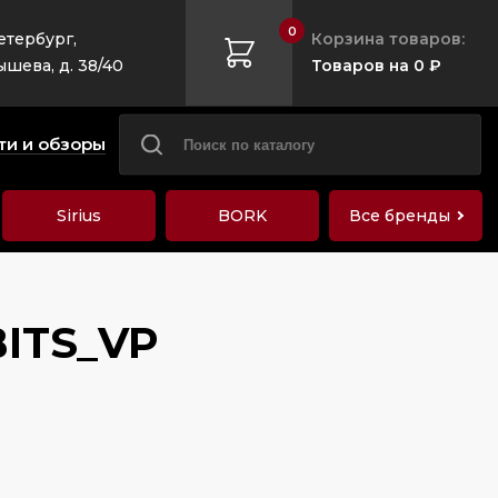
0
етербург,
Корзина товаров:
ышева, д. 38/40
Товаров на 0 ₽
ти и обзоры
Sirius
BORK
Все бренды
BITS_VP