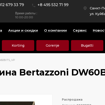
812 679 33 79
+8 495 532 71 99
Санкт-П
Время работы :
ул. Куйб
10:00-20:00
а
Акции и скидки
О компании
Сервис
Новос
Korting
Gorenje
Bugatti
W60BITS_VP
на Bertazzoni DW60
Распродажа