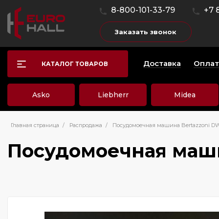
8-800-101-33-79
+7 
Заказать звонок
Доставка
Оплат
КАТАЛОГ ТОВАРОВ
Asko
Liebherr
Midea
Главная страница
/
Распродажа
/
Посудомоечная машина Bertazzoni D
Посудомоечная маши