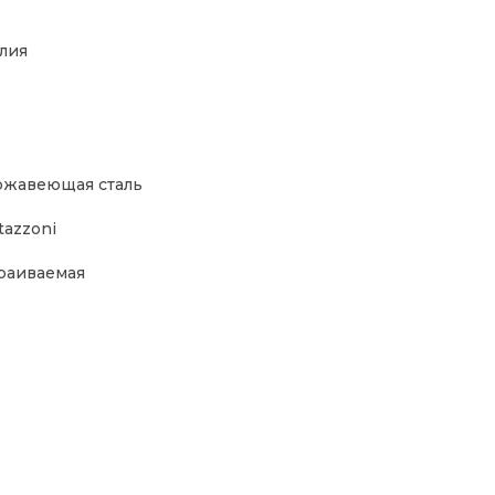
лия
жавеющая сталь
tazzoni
раиваемая