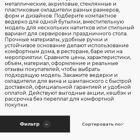
Управление
металлические, акриловые, стеклянные и
Acqua
пластиковые охладители разных размеров,
GLAMOUR
форм и дизайнов. Подберите компактное
Материал исполнения
ведерко для одной бутылки, вместительную
Сенсорное
модель для нескольких напитков или стильный
вариант для сервировки праздничного стола.
Количество бутылок
Прочные материалы, удобные ручки и
Металл/Пластик
устойчивое основание делают использование
Пластик SAN
комфортным дома, в ресторане, баре или на
Количество температурных зон
1
мероприятии. Сравните цены, характеристики,
объём, материал, оформление и реальные
отзывы покупателей, чтобы выбрать
Высота (см)
1
подходящую модель. Закажите ведерки и
охладители для вина и шампанского с быстрой
Ширина (см)
доставкой, официальной гарантией и удобной
24.5
оплатой. Действуют выгодные акции, кешбэк и
рассрочка без переплат для комфортной
Глубина (см)
покупки.
13.5
Фильтр
Сортировать по:
28.5
Применить
Сбросить