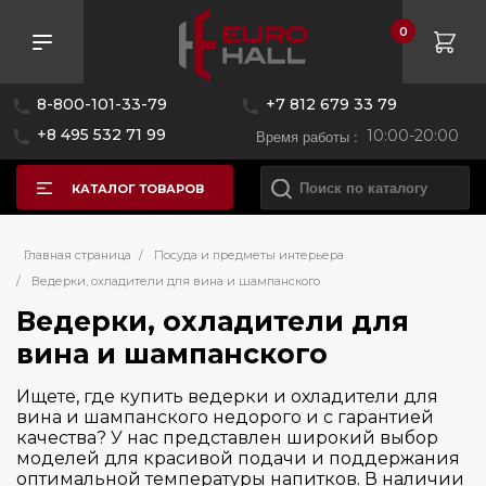
0
Розничная цена
8-800-101-33-79
+7 812 679 33 79
—
+8 495 532 71 99
Время работы :
10:00-20:00
КАТАЛОГ ТОВАРОВ
Бренд
Главная страница
/
Посуда и предметы интерьера
/
Ведерки, охладители для вина и шампанского
Страна производитель
Ведерки, охладители для
Bugatti
вина и шампанского
CASO
Цвет
Италия
Ищете, где купить ведерки и охладители для
вина и шампанского недорого и с гарантией
Китай
Серия
качества? У нас представлен широкий выбор
моделей для красивой подачи и поддержания
оптимальной температуры напитков. В наличии