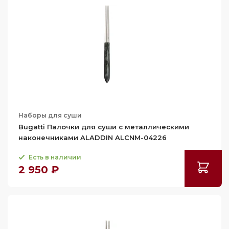
Материал исполнения
ARES
Aladdin
Высота (см)
нержавеющая сталь
Ширина (см)
24
30.5
Глубина (см)
14
Наборы для суши
3
Применить
Сбросить
Bugatti Палочки для суши с металлическими
наконечниками ALADDIN ALCNM-04226
Есть в наличии
2 950 ₽