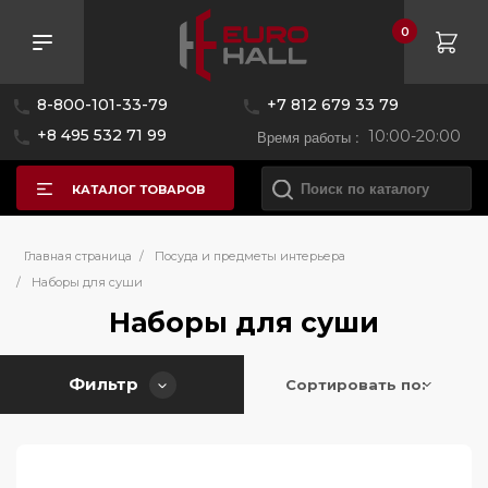
0
Розничная цена
8-800-101-33-79
+7 812 679 33 79
—
+8 495 532 71 99
Время работы :
10:00-20:00
КАТАЛОГ ТОВАРОВ
Бренд
Главная страница
/
Посуда и предметы интерьера
/
Наборы для суши
Страна производитель
Наборы для суши
Bugatti
Цвет
Фильтр
Италия
Сортировать по:
Серия