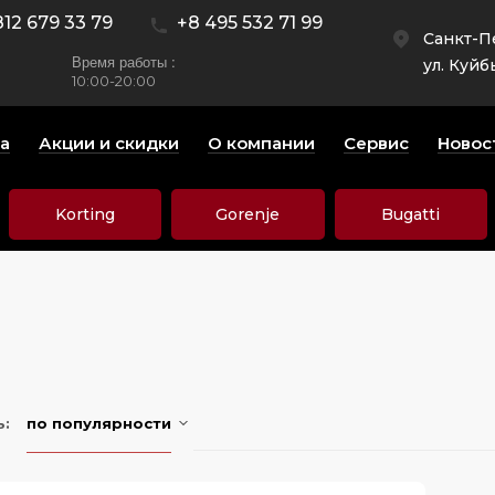
812 679 33 79
+8 495 532 71 99
Санкт-П
Время работы :
ул. Куйб
10:00-20:00
а
Акции и скидки
О компании
Сервис
Новос
Korting
Gorenje
Bugatti
ь:
по популярности