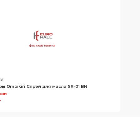
ры
ы Omoikiri Спрей для масла SR-01 BN
чии
₽