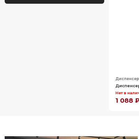
Omoikiri
Диспенсе
Диспенсер
Нет в нали
1 088 