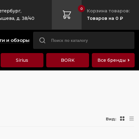
0
етербург,
Корзина товаров:
ышева, д. 38/40
Товаров на 0 ₽
ти и обзоры
Sirius
BORK
Все бренды
Вид: