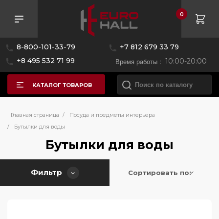
0
Розничная цена
8-800-101-33-79
+7 812 679 33 79
—
+8 495 532 71 99
Время работы :
10:00-20:00
КАТАЛОГ ТОВАРОВ
Бренд
Главная страница
/
Посуда и предметы интерьера
/
Бутылки для воды
Страна производитель
Бутылки для воды
BORK
Bugatti
Цвет
Фильтр
Италия
Сортировать по:
Smeg
Китай
Серия