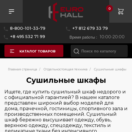
0
Розничная цена
8-800-101-33-79
+7 812 679 33 79
—
+8 495 532 71 99
Время работы :
10:00-20:00
КАТАЛОГ ТОВАРОВ
Бренд
Главная страница
/
Отдельностоящая техника
/
Сушильные шкафы
Сушильные шкафы
Страна производитель
Asko
Ищете, где купить сушильный шкаф недорого и
с официальной гарантией? В нашем каталоге
Hiberg
Цвет
представлен широкий выбор моделей для
Китай
Samsung Electronics
дома, прачечной, гостиницы, спортивного зала и
Польша
производственных помещений. Сушильный
Schulthess
Управление
шкаф бережно высушивает одежду, обувь,
Швейцария
V-Zug
верхнюю одежду, спецодежду, текстиль и
деликатные ткани без интенсивного
Швеция