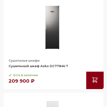
61
77.5
63.2
66.5
Сушильные шкафы
Сушильный шкаф Asko DC7784V.T
Есть в наличии
209 900 ₽