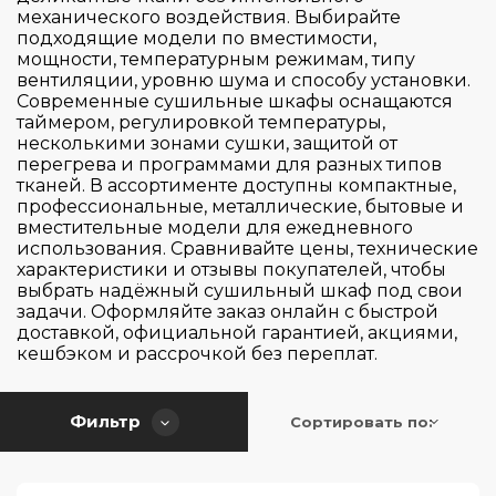
Тип сушки
механического воздействия. Выбирайте
Сенсорное
подходящие модели по вместимости,
Электронное
мощности, температурным режимам, типу
Перенавешиваемая дверь
Вентиляционная сушка
вентиляции, уровню шума и способу установки.
Современные сушильные шкафы оснащаются
Конденсационная
таймером, регулировкой температуры,
Wi-Fi подключение
да
несколькими зонами сушки, защитой от
Сушка с тепловым насосом
перегрева и программами для разных типов
Нет
тканей. В ассортименте доступны компактные,
Высота (см)
Приложение SmartThings
профессиональные, металлические, бытовые и
вместительные модели для ежедневного
Ширина (см)
использования. Сравнивайте цены, технические
171.4
характеристики и отзывы покупателей, чтобы
выбрать надёжный сушильный шкаф под свои
175
Глубина (см)
задачи. Оформляйте заказ онлайн с быстрой
34
180
доставкой, официальной гарантией, акциями,
кешбэком и рассрочкой без переплат.
43
185
58
Применить
Сбросить
44.5
185.4
58.5
Фильтр
Сортировать по:
50
193
60.5
59.5
195
60.8
60