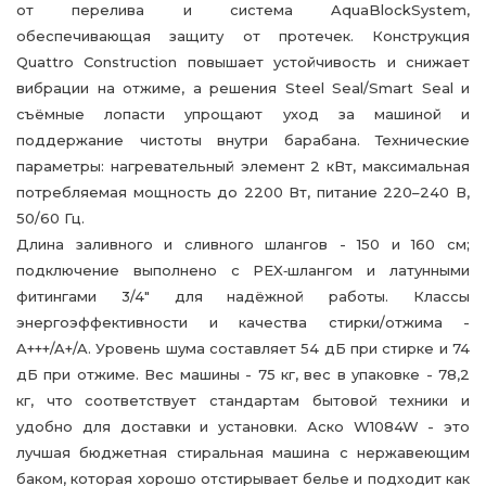
от перелива и система AquaBlockSystem,
обеспечивающая защиту от протечек. Конструкция
Quattro Construction повышает устойчивость и снижает
вибрации на отжиме, а решения Steel Seal/Smart Seal и
съёмные лопасти упрощают уход за машиной и
поддержание чистоты внутри барабана. Технические
параметры: нагревательный элемент 2 кВт, максимальная
потребляемая мощность до 2200 Вт, питание 220–240 В,
50/60 Гц.
Длина заливного и сливного шлангов - 150 и 160 см;
подключение выполнено с PEX‑шлангом и латунными
фитингами 3/4″ для надёжной работы. Классы
энергоэффективности и качества стирки/отжима -
A+++/A+/A. Уровень шума составляет 54 дБ при стирке и 74
дБ при отжиме. Вес машины - 75 кг, вес в упаковке - 78,2
кг, что соответствует стандартам бытовой техники и
удобно для доставки и установки. Аско W1084W - это
лучшая бюджетная стиральная машина с нержавеющим
баком, которая хорошо отстирывает белье и подходит как