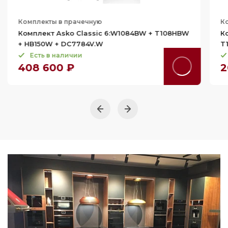
Комплекты в прачечную
К
Комплект Asko Classic 6:W1084BW + T108HBW
К
+ HB150W + DC7784V.W
T
Есть в наличии
408 600 ₽
2