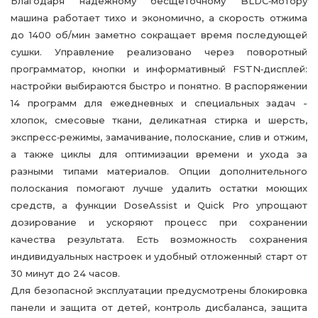
Благодаря надёжному бесщёточному BLDC‑мотору
машина работает тихо и экономично, а скорость отжима
до 1400 об/мин заметно сокращает время последующей
сушки. Управление реализовано через поворотный
программатор, кнопки и информативный FSTN‑дисплей:
настройки выбираются быстро и понятно. В распоряжении
14 программ для ежедневных и специальных задач -
хлопок, смесовые ткани, деликатная стирка и шерсть,
экспресс‑режимы, замачивание, полоскание, слив и отжим,
а также циклы для оптимизации времени и ухода за
разными типами материалов. Опции дополнительного
полоскания помогают лучше удалить остатки моющих
средств, а функции DoseAssist и Quick Pro упрощают
дозирование и ускоряют процесс при сохранении
качества результата. Есть возможность сохранения
индивидуальных настроек и удобный отложенный старт от
30 минут до 24 часов.
Для безопасной эксплуатации предусмотрены блокировка
панели и защита от детей, контроль дисбаланса, защита