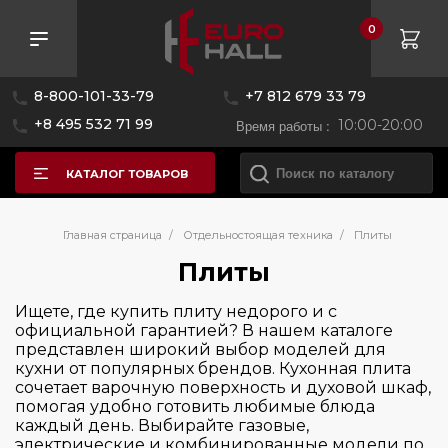
0
Розничная цена
8-800-101-33-79
+7 812 679 33 79
—
+8 495 532 71 99
Время работы :
10:00-20:00
КАТАЛОГ ТОВАРОВ
Бренд
Главная страница
/
Отдельностоящая техника
/
Плиты
Плиты
Страна производитель
Bertazzoni
Ищете, где купить плиту недорого и с
официальной гарантией? В нашем каталоге
CASO
Цвет
представлен широкий выбор моделей для
Беларусь
Gorenje
кухни от популярных брендов. Кухонная плита
Италия
сочетает варочную поверхность и духовой шкаф,
Hiberg
Серия
помогая удобно готовить любимые блюда
Китай
Lofra
каждый день. Выбирайте газовые,
электрические и комбинированные модели по
Чехия