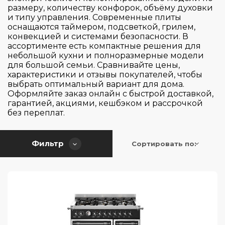
Управление
Maunfeld
размеру, количеству конфорок, объёму духовки
Classica
и типу управления. Современные плиты
Midea
Dolcevita
оснащаются таймером, подсветкой, грилем,
Тип духовки
Smeg
Механическое
конвекцией и системами безопасности. В
Duality
ассортименте есть компактные решения для
Поворотный регулятор
G400
небольшой кухни и полноразмерные модели
Тип очистки
Газовая
для большой семьи. Сравнивайте цены,
Сенсорные кнопки
Heritage
характеристики и отзывы покупателей, чтобы
Электрическая
утапливаемые поворотные регуляторы
выбрать оптимальный вариант для дома.
Тип поверхности
Professional
Гидролизная или паром
Оформляйте заказ онлайн с быстрой доставкой,
электромеханическое
RAINBOW
гарантией, акциями, кешбэком и рассрочкой
Каталитическая с паром
Количество зон / конфорок
без переплат.
Электронное
Renaissance
Газ на стекле
VENEZIA
Газовая
Таймер
Фильтр
Сортировать по:
1
Индукционная
2
Комбинированная
Материал исполнения
аналоговый таймер с программатором
4
С вытяжкой
окончания приготовления
5
Высота (см)
С конфоркой WOK
есть
Нержавеющая сталь/Стеклокерамика
6
Стеклокерамическая
Нет
Пластик/Алюминий/Стеклокерамика
Ширина (см)
7