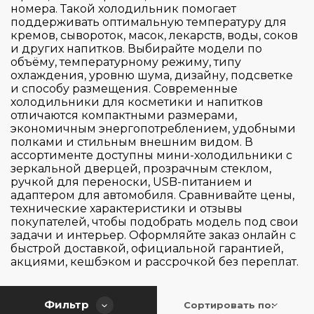
Тип установки
номера. Такой холодильник помогает
Touch Control
поддерживать оптимальную температуру для
Автоматическое
кремов, сывороток, масок, лекарств, воды, соков
Тип холодильника
и других напитков. Выбирайте модели по
Отдельностоящая
Механическое
объёму, температурному режиму, типу
охлаждения, уровню шума, дизайну, подсветке
Сенсорное
Перенавешиваемая дверь
и способу размещения. Современные
Для косметики
холодильники для косметики и напитков
отличаются компактными размерами,
Количество температурных зон
Нет
экономичным энергопотреблением, удобными
полками и стильным внешним видом. В
ассортименте доступны мини-холодильники с
Общий объем (л)
1
зеркальной дверцей, прозрачным стеклом,
ручкой для переноски, USB-питанием и
Количество камер
адаптером для автомобиля. Сравнивайте цены,
4
технические характеристики и отзывы
покупателей, чтобы подобрать модель под свои
6
Морозильная камера
задачи и интерьер. Оформляйте заказ онлайн с
1
9
быстрой доставкой, официальной гарантией,
акциями, кешбэком и рассрочкой без переплат.
12
Высота (см)
Отсутствует
35
Фильтр
Сортировать по:
Ширина (см)
71