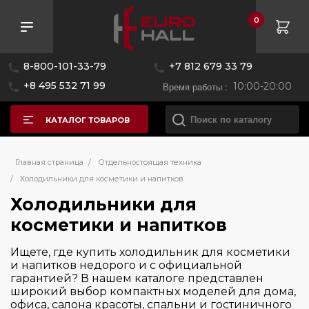
0
Розничная цена
8-800-101-33-79
+7 812 679 33 79
—
+8 495 532 71 99
Время работы :
10:00-20:00
КАТАЛОГ ТОВАРОВ
Бренд
Главная страница
/
Отдельностоящая техника
/
Холодильники для косметики и напитков
Страна производитель
Холодильники для
Meyvel
косметики и напитков
Цвет
Китай
Ищете, где купить холодильник для косметики
и напитков недорого и с официальной
Управление
гарантией? В нашем каталоге представлен
широкий выбор компактных моделей для дома,
офиса, салона красоты, спальни и гостиничного