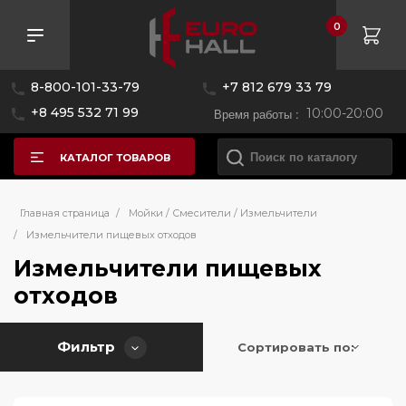
0
Розничная цена
8-800-101-33-79
+7 812 679 33 79
—
+8 495 532 71 99
Время работы :
10:00-20:00
КАТАЛОГ ТОВАРОВ
Бренд
Главная страница
/
Мойки / Смесители / Измельчители
/
Измельчители пищевых отходов
Страна производитель
Измельчители пищевых
Bone Crusher
отходов
Franke
Высота (см)
Италия
Maunfeld
Фильтр
Сортировать по:
Китай
Midea
Ширина (см)
32.3
Omoikiri
32.7