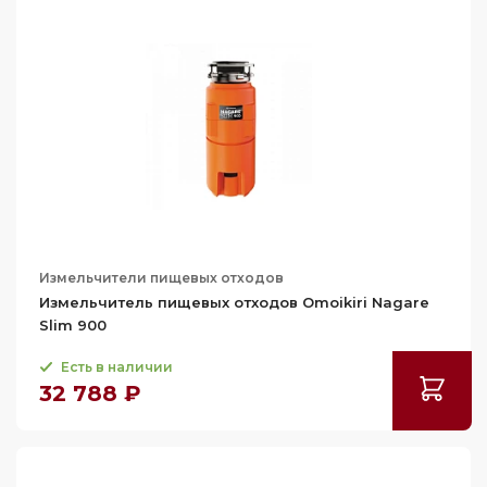
Глубина (см)
Teka
15
34.5
18.2
37
15
Применить
Сбросить
20
37.1
18.2
20.5
38.7
20
40.6
20.5
42
Измельчители пищевых отходов
Измельчитель пищевых отходов Omoikiri Nagare
Slim 900
Есть в наличии
32 788 ₽