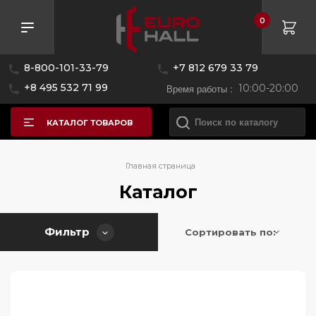
0
Розничная цена
8-800-101-33-79
+7 812 679 33 79
—
+8 495 532 71 99
Время работы :
10:00-20:00
КАТАЛОГ ТОВАРОВ
Бренд
Главная страница
Каталог
Страна производитель
AEG
Фильтр
Alpicool
Сортировать по:
Цвет
Австрия
Asko
Беларусь
BORK
Серия
Болгария
Bertazzoni
Болгария/Германия