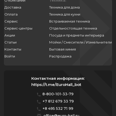
272
О компании
Техника:
20.9
29.5
34
Доставка
Техника для дома
273
21
29.6
Оплата
Техника для кухни
34.5
274
21.1
Сервис
29.8
Встраиваемая техника
35
275
21.15
Сервис-центры
Отдельностоящая техника
30
35.15
276
21.2
Акции
Посуда и предметы интерьера
30.1
35.4
277
21.3
Статьи
Мойки / Смесители / Измельчители
30.2
35.5
280
21.4
Контакты
Бытовая химия
30.3
35.6
281
Войти
Распродажа
21.5
30.4
35.8
282
21.6
30.5
36
283
21.7
30.6
Контактная информация:
36.2
284
21.8
https://t.me/EuroHall_bot
30.8
36.3
285
21.9
30.9
8-800-101-33-79
36.5
286
22
+7 812 679 33 79
31
36.6
287
22.2
+8 495 532 71 99
31.2
36.7
288
22.3
office@euro-hall.ru