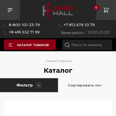
0
Розничная цена
8-800-101-33-79
+7 812 679 33 79
—
+8 495 532 71 99
Время работы :
10:00-20:00
КАТАЛОГ ТОВАРОВ
Бренд
Главная страница
Каталог
AEG
Фильтр
Alpicool
Сортировать по:
Asko
BORK
Bertazzoni