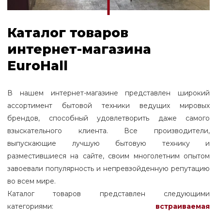
17.1
1280
25.3
28.5
240
17.2
1300
25.4
28.6
241
Каталог товаров
17.3
1380
25.5
28.7
242
интернет-магазина
17.4
1400
25.6
28.8
243
17.5
EuroHall
1500
25.9
28.9
244
17.6
1520
26
29
245
17.7
В нашем интернет-магазине представлен широкий
1600
26.1
29.4
246
ассортимент бытовой техники ведущих мировых
17.8
26.2
29.5
брендов, способный удовлетворить даже самого
247
18
26.5
взыскательного клиента. Все производители,
29.8
248
18.1
выпускающие лучшую бытовую технику и
27
30
249
18.2
разместившиеся на сайте, своим многолетним опытом
27.1
30.1
250
18.3
завоевали популярность и непревзойденную репутацию
27.4
30.2
251
18.4
во всем мире.
27.5
30.3
Каталог товаров представлен следующими
252
18.6
27.6
категориями:
встраиваемая
30.5
253
18.7